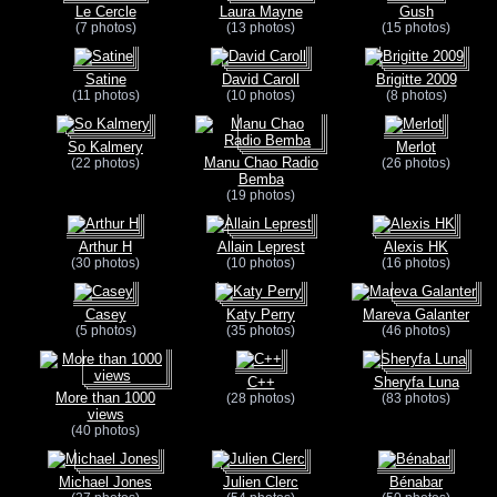
Le Cercle
Laura Mayne
Gush
(7 photos)
(13 photos)
(15 photos)
Satine
David Caroll
Brigitte 2009
(11 photos)
(10 photos)
(8 photos)
So Kalmery
Merlot
Manu Chao Radio
(22 photos)
(26 photos)
Bemba
(19 photos)
Arthur H
Allain Leprest
Alexis HK
(30 photos)
(10 photos)
(16 photos)
Casey
Katy Perry
Mareva Galanter
(5 photos)
(35 photos)
(46 photos)
C++
Sheryfa Luna
More than 1000
(28 photos)
(83 photos)
views
(40 photos)
Michael Jones
Julien Clerc
Bénabar