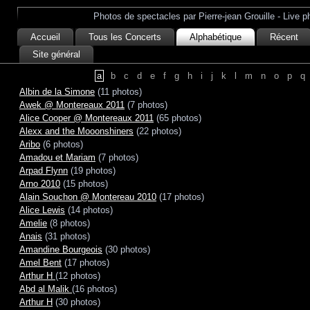
Photos de spectacles par Pierre-jean Grouille - Live p
Accueil
Tous les Concerts
Alphabétique
Récent
Site général
a
b
c
d
e
f
g
h
i
j
k
l
m
n
o
p
q
Albin de la Simone
(11 photos)
Awek @ Montereaux 2011
(7 photos)
Alice Cooper @ Montereaux 2011
(65 photos)
Alexx and the Mooonshiners
(22 photos)
Aribo
(6 photos)
Amadou et Mariam
(7 photos)
Arpad Flynn
(19 photos)
Arno 2010
(15 photos)
Alain Souchon @ Montereau 2010
(17 photos)
Alice Lewis
(14 photos)
Amelie
(8 photos)
Anais
(31 photos)
Amandine Bourgeois
(30 photos)
Amel Bent
(17 photos)
Arthur H
(12 photos)
Abd al Malik
(16 photos)
Arthur H
(30 photos)