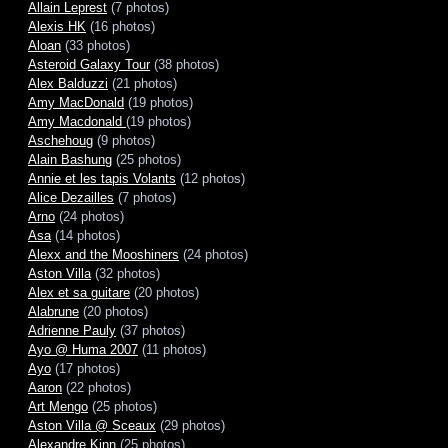
Allain Leprest
(7 photos)
Alexis HK
(16 photos)
Aloan
(33 photos)
Asteroid Galaxy Tour
(38 photos)
Alex Balduzzi
(21 photos)
Amy MacDonald
(19 photos)
Amy Macdonald
(19 photos)
Aschehoug
(9 photos)
Alain Bashung
(25 photos)
Annie et les tapis Volants
(12 photos)
Alice Dezailles
(7 photos)
Arno
(24 photos)
Asa
(14 photos)
Alexx and the Mooshiners
(24 photos)
Aston Villa
(32 photos)
Alex et sa guitare
(20 photos)
Alabrune
(20 photos)
Adrienne Pauly
(37 photos)
Ayo @ Huma 2007
(11 photos)
Ayo
(17 photos)
Aaron
(22 photos)
Art Mengo
(25 photos)
Aston Villa @ Sceaux
(29 photos)
Alexandre Kinn
(25 photos)