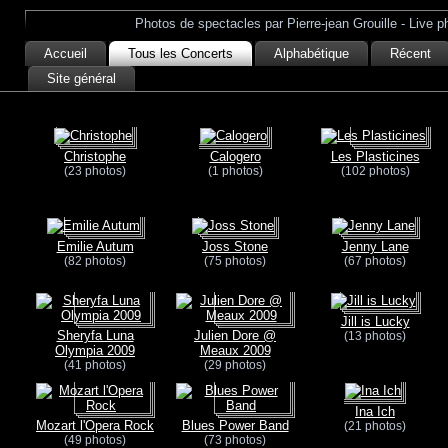
Photos de spectacles par Pierre-jean Grouille - Live p
Accueil
Tous les Concerts
Alphabétique
Récent
Site général
Christophe
Calogero
Les Plasticines
(23 photos)
(1 photos)
(102 photos)
Emilie Autum
Joss Stone
Jenny Lane
(82 photos)
(75 photos)
(67 photos)
Jill is Lucky
Sheryfa Luna
Julien Dore @
(13 photos)
Olympia 2009
Meaux 2009
(41 photos)
(29 photos)
Ina Ich
Mozart l'Opera Rock
Blues Power Band
(21 photos)
(49 photos)
(73 photos)